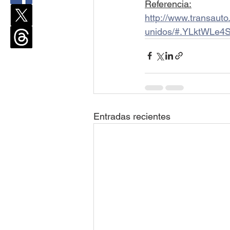
Referencia:
http://www.transaut
unidos/#.YLktWLe4
Entradas recientes