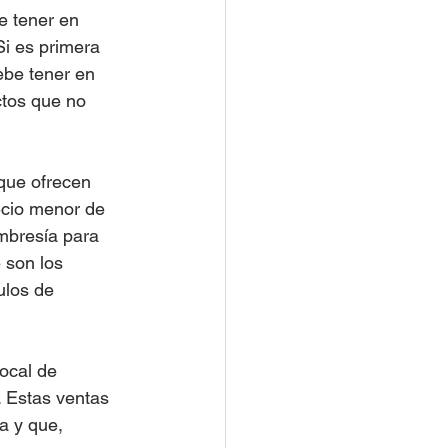
e tener en 
i es primera 
be tener en 
tos que no 
que ofrecen 
ecio menor de 
mbresía para 
 son los 
ulos de 
local de 
 Estas ventas 
a y que, 