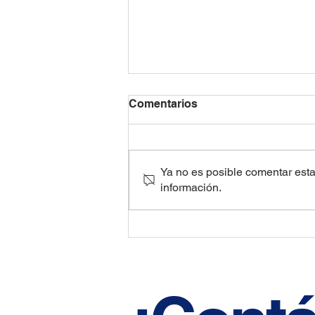
Comentarios
Ya no es posible comentar esta 
información.
Carros usados: modelos
menos afectados ante la
subida de precios en 2021