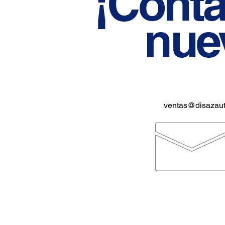
¡Cont
nue
ventas@disazau