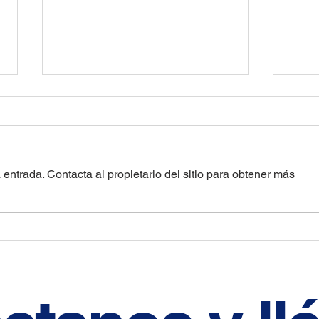
entrada. Contacta al propietario del sitio para obtener más
Las Aduanas y su
¿Por
funcionamiento
cond
taco