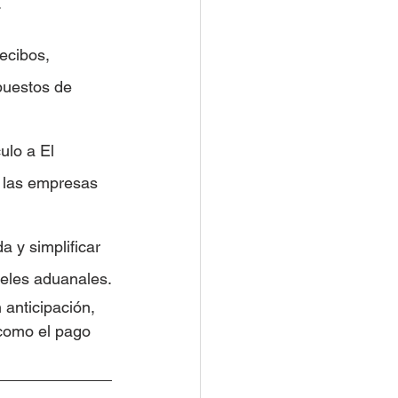
 
ecibos, 
mpuestos de 
lo a El 
 las empresas 
 y simplificar 
celes aduanales.
 anticipación, 
 como el pago 