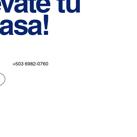
évate
tu
asa!
+503 6982-0760